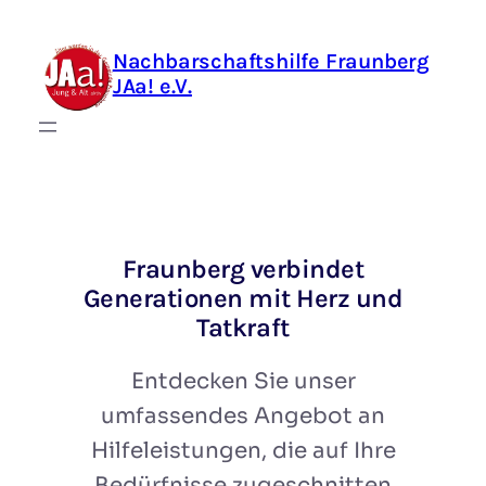
Zum
Inhalt
Nachbarschaftshilfe Fraunberg
springen
JAa! e.V.
Fraunberg verbindet
Generationen mit Herz und
Tatkraft
Entdecken Sie unser
umfassendes Angebot an
Hilfeleistungen, die auf Ihre
Bedürfnisse zugeschnitten