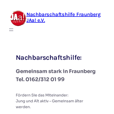
Zum
Inhalt
Nachbarschaftshilfe Fraunberg
springen
JAa! e.V.
Nachbarschaftshilfe:
Gemeinsam stark in Fraunberg
Tel. 0162/312 01 99
Fördern Sie das Miteinander:
Jung und Alt aktiv – Gemeinsam älter
werden.